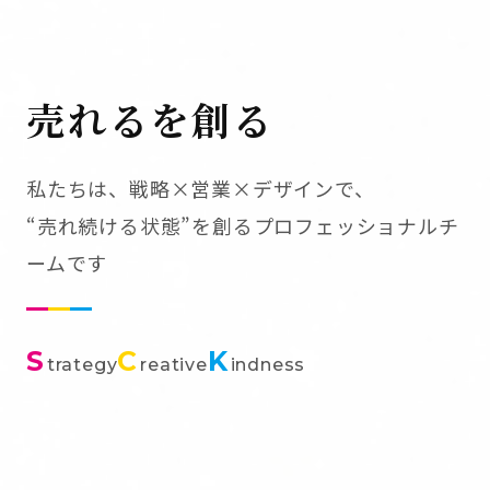
売れるを創る
私たちは、戦略×営業×デザインで、
“売れ続ける状態”を創るプロフェッショナルチ
ームです
S
C
K
trategy
reative
indness