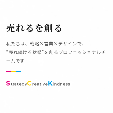
売れるを創る
私たちは、戦略×営業×デザインで、
“売れ続ける状態”を創るプロフェッショナルチ
ームです
S
C
K
trategy
reative
indness