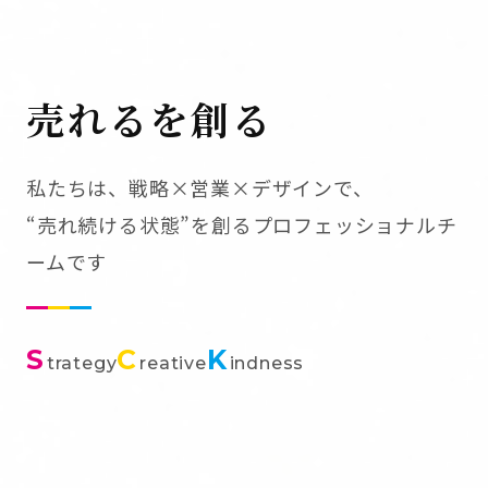
売れるを創る
私たちは、戦略×営業×デザインで、
“売れ続ける状態”を創るプロフェッショナルチ
ームです
S
C
K
trategy
reative
indness