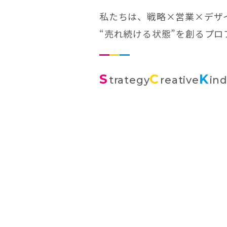
私たちは、戦略×営業×デザ
“売れ続ける状態”を創るプ
S
C
K
trategy
reative
in