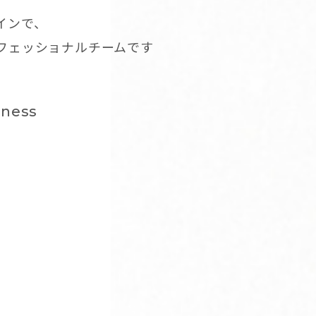
インで、
ロフェッショナルチームです
dness