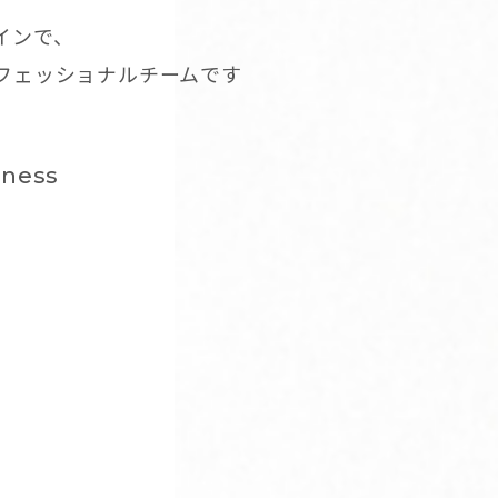
インで、
ロフェッショナルチームです
dness