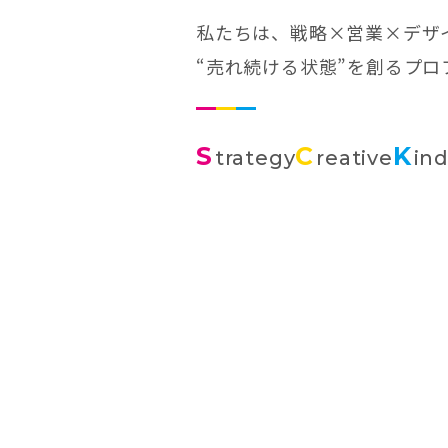
私たちは、戦略×営業×デザ
“売れ続ける状態”を創るプ
S
C
K
trategy
reative
in