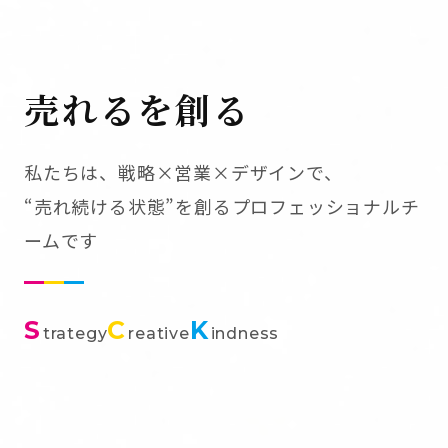
売れるを創る
私たちは、戦略×営業×デザインで、
“売れ続ける状態”を創るプロフェッショナルチ
ームです
S
C
K
trategy
reative
indness