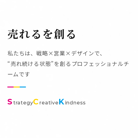
売れるを創る
私たちは、戦略×営業×デザインで、
“売れ続ける状態”を創るプロフェッショナルチ
ームです
S
C
K
trategy
reative
indness