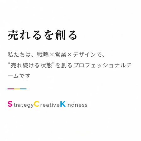
売れるを創る
私たちは、戦略×営業×デザインで、
“売れ続ける状態”を創るプロフェッショナルチ
ームです
S
C
K
trategy
reative
indness