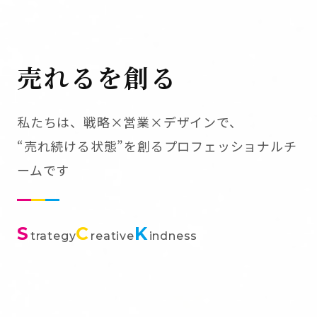
売れるを創る
私たちは、戦略×営業×デザインで、
“売れ続ける状態”を創るプロフェッショナルチ
ームです
S
C
K
trategy
reative
indness