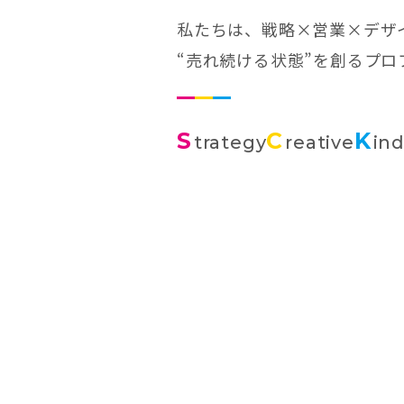
私たちは、戦略×営業×デザ
“売れ続ける状態”を創るプ
S
C
K
trategy
reative
in