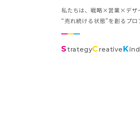
私たちは、戦略×営業×デザ
“売れ続ける状態”を創るプ
S
C
K
trategy
reative
in