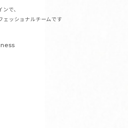
インで、
ロフェッショナルチームです
dness