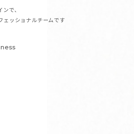
インで、
ロフェッショナルチームです
dness