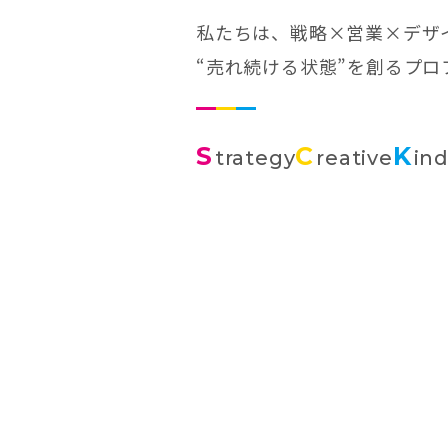
私たちは、戦略×営業×デザ
“売れ続ける状態”を創るプ
S
C
K
trategy
reative
in