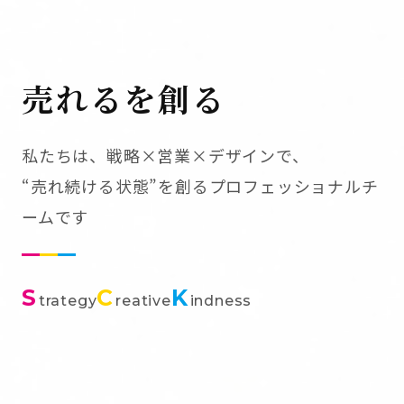
売れるを創る
私たちは、戦略×営業×デザインで、
“売れ続ける状態”を創るプロフェッショナルチ
ームです
S
C
K
trategy
reative
indness