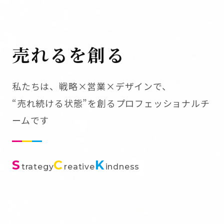
売れるを創る
私たちは、戦略×営業×デザインで、
“売れ続ける状態”を創るプロフェッショナルチ
ームです
S
C
K
trategy
reative
indness