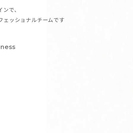
インで、
ロフェッショナルチームです
dness