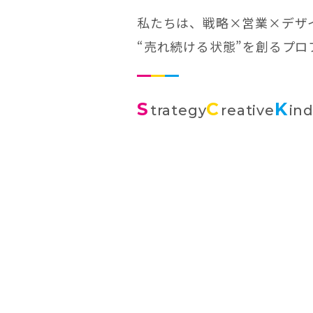
私たちは、戦略×営業×デザ
“売れ続ける状態”を創るプ
S
C
K
trategy
reative
in