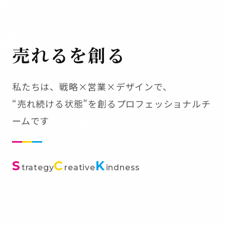
売れるを創る
私たちは、戦略×営業×デザインで、
“売れ続ける状態”を創るプロフェッショナルチ
ームです
S
C
K
trategy
reative
indness