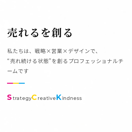
売れるを創る
私たちは、戦略×営業×デザインで、
“売れ続ける状態”を創るプロフェッショナルチ
ームです
S
C
K
trategy
reative
indness