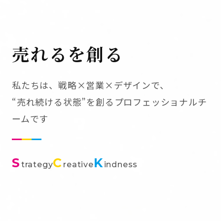
売れるを創る
私たちは、戦略×営業×デザインで、
“売れ続ける状態”を創るプロフェッショナルチ
ームです
S
C
K
trategy
reative
indness