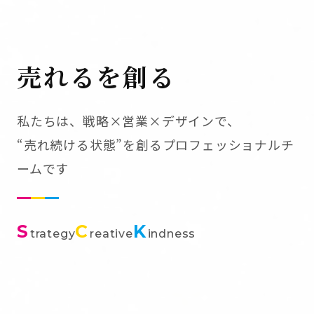
売れるを創る
私たちは、戦略×営業×デザインで、
“売れ続ける状態”を創るプロフェッショナルチ
ームです
S
C
K
trategy
reative
indness