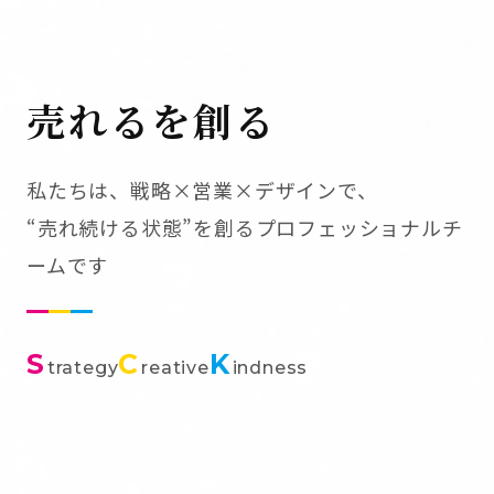
売れるを創る
私たちは、戦略×営業×デザインで、
“売れ続ける状態”を創るプロフェッショナルチ
ームです
S
C
K
trategy
reative
indness