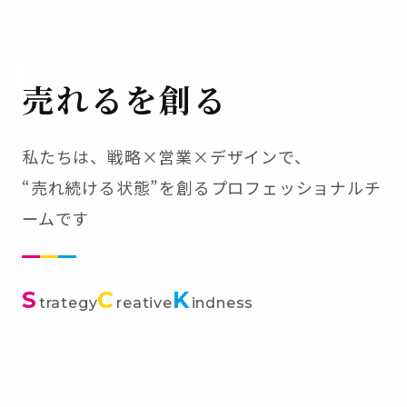
売れるを創る
私たちは、戦略×営業×デザインで、
“売れ続ける状態”を創るプロフェッショナルチ
ームです
S
C
K
trategy
reative
indness