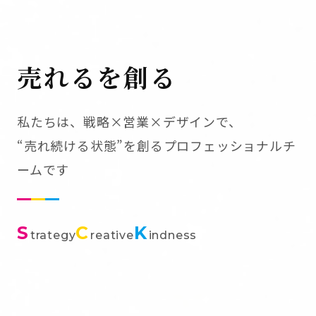
売れるを創る
私たちは、戦略×営業×デザインで、
“売れ続ける状態”を創るプロフェッショナルチ
ームです
S
C
K
trategy
reative
indness