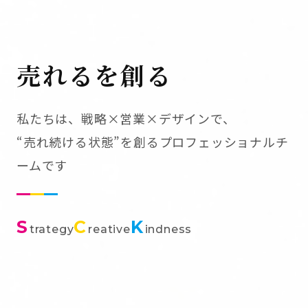
売れるを創る
私たちは、戦略×営業×デザインで、
“売れ続ける状態”を創るプロフェッショナルチ
ームです
S
C
K
trategy
reative
indness