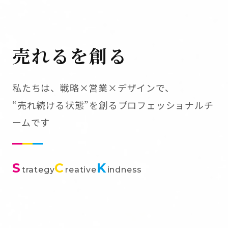
売れるを創る
私たちは、戦略×営業×デザインで、
“売れ続ける状態”を創るプロフェッショナルチ
ームです
S
C
K
trategy
reative
indness