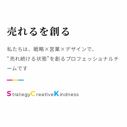
売れるを創る
私たちは、戦略×営業×デザインで、
“売れ続ける状態”を創るプロフェッショナルチ
ームです
S
C
K
trategy
reative
indness