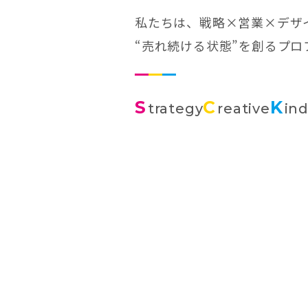
私たちは、戦略×営業×デザ
“売れ続ける状態”を創るプ
S
C
K
trategy
reative
in