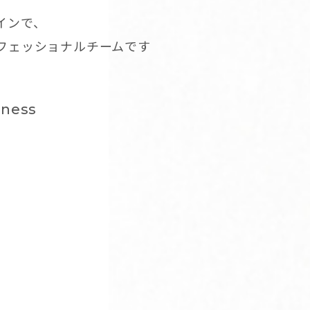
インで、
ロフェッショナルチームです
dness