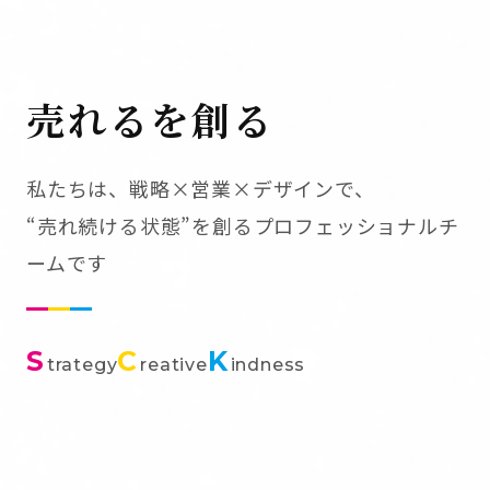
売れるを創る
私たちは、戦略×営業×デザインで、
“売れ続ける状態”を創るプロフェッショナルチ
ームです
S
C
K
trategy
reative
indness