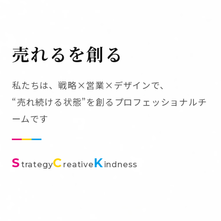
売れるを創る
私たちは、戦略×営業×デザインで、
“売れ続ける状態”を創るプロフェッショナルチ
ームです
S
C
K
trategy
reative
indness