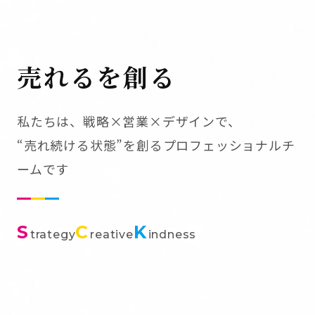
売れるを創る
私たちは、戦略×営業×デザインで、
“売れ続ける状態”を創るプロフェッショナルチ
ームです
S
C
K
trategy
reative
indness