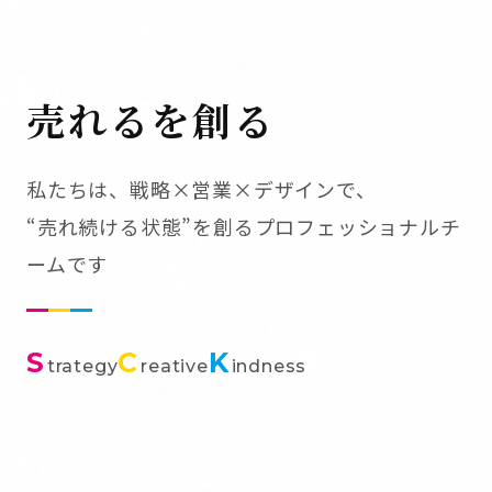
売れるを創る
私たちは、戦略×営業×デザインで、
“売れ続ける状態”を創るプロフェッショナルチ
ームです
S
C
K
trategy
reative
indness