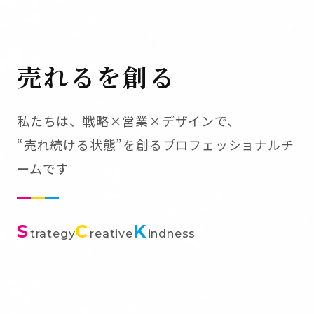
売れるを創る
私たちは、戦略×営業×デザインで、
“売れ続ける状態”を創るプロフェッショナルチ
ームです
S
C
K
trategy
reative
indness