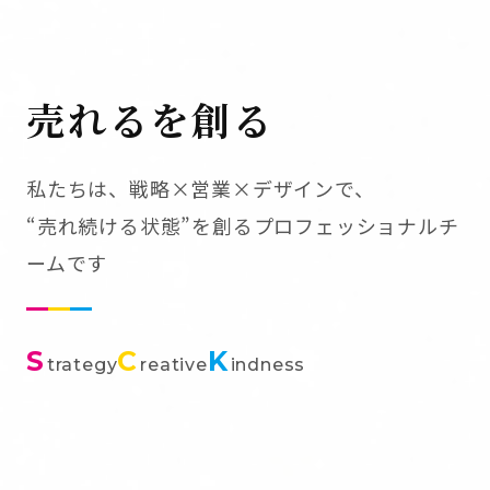
売れるを創る
私たちは、戦略×営業×デザインで、
“売れ続ける状態”を創るプロフェッショナルチ
ームです
S
C
K
trategy
reative
indness