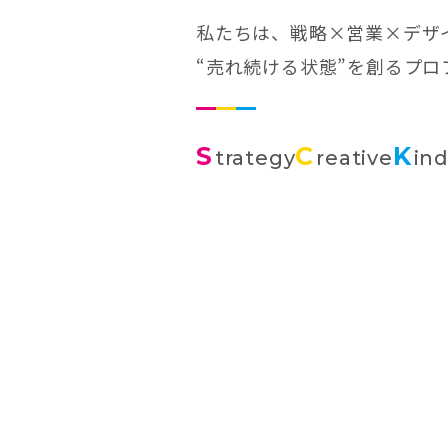
私たちは、戦略×営業×デザ
“売れ続ける状態”を創るプ
S
C
K
trategy
reative
in