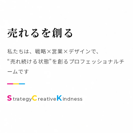
売れるを創る
私たちは、戦略×営業×デザインで、
“売れ続ける状態”を創るプロフェッショナルチ
ームです
S
C
K
trategy
reative
indness