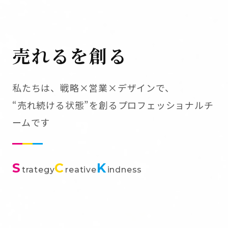
売れるを創る
私たちは、戦略×営業×デザインで、
“売れ続ける状態”を創るプロフェッショナルチ
ームです
S
C
K
trategy
reative
indness