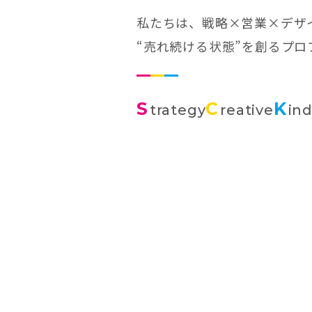
私たちは、戦略×営業×デザ
“売れ続ける状態”を創るプ
S
C
K
trategy
reative
in