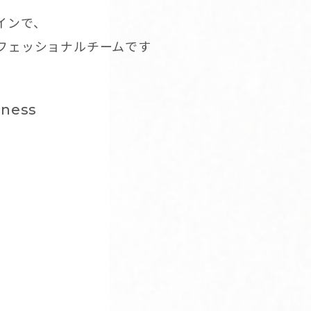
インで、
ロフェッショナルチームです
dness