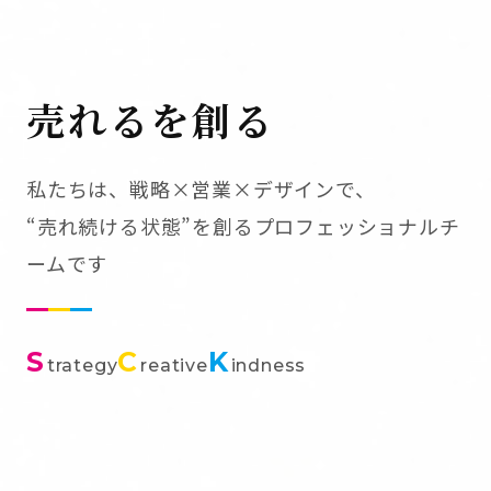
売れるを創る
私たちは、戦略×営業×デザインで、
“売れ続ける状態”を創るプロフェッショナルチ
ームです
S
C
K
trategy
reative
indness