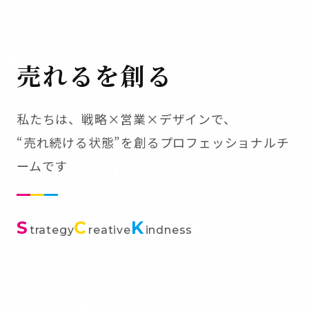
売れるを創る
私たちは、戦略×営業×デザインで、
“売れ続ける状態”を創るプロフェッショナルチ
ームです
S
C
K
trategy
reative
indness