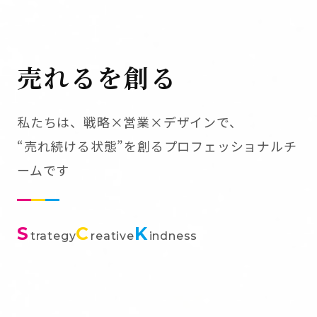
売れるを創る
私たちは、戦略×営業×デザインで、
“売れ続ける状態”を創るプロフェッショナルチ
ームです
S
C
K
trategy
reative
indness