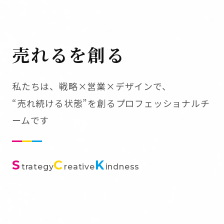
売れるを創る
私たちは、戦略×営業×デザインで、
“売れ続ける状態”を創るプロフェッショナルチ
ームです
S
C
K
trategy
reative
indness