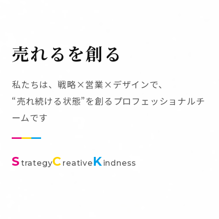
売れるを創る
私たちは、戦略×営業×デザインで、
“売れ続ける状態”を創るプロフェッショナルチ
ームです
S
C
K
trategy
reative
indness