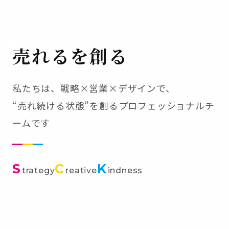
売れるを創る
私たちは、戦略×営業×デザインで、
“売れ続ける状態”を創るプロフェッショナルチ
ームです
S
C
K
trategy
reative
indness