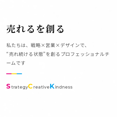
売れるを創る
私たちは、戦略×営業×デザインで、
“売れ続ける状態”を創るプロフェッショナルチ
ームです
S
C
K
trategy
reative
indness