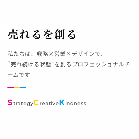
売れるを創る
私たちは、戦略×営業×デザインで、
“売れ続ける状態”を創るプロフェッショナルチ
ームです
S
C
K
trategy
reative
indness