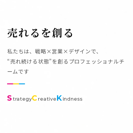
売れるを創る
私たちは、戦略×営業×デザインで、
“売れ続ける状態”を創るプロフェッショナルチ
ームです
S
C
K
trategy
reative
indness