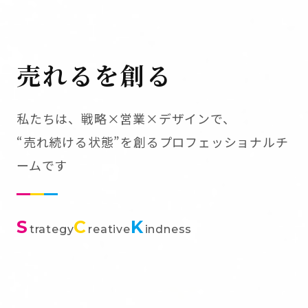
売れるを創る
私たちは、戦略×営業×デザインで、
“売れ続ける状態”を創るプロフェッショナルチ
ームです
S
C
K
trategy
reative
indness