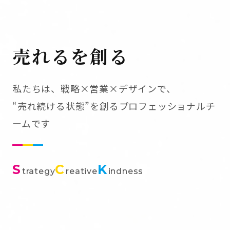
売れるを創る
私たちは、戦略×営業×デザインで、
“売れ続ける状態”を創るプロフェッショナルチ
ームです
S
C
K
trategy
reative
indness