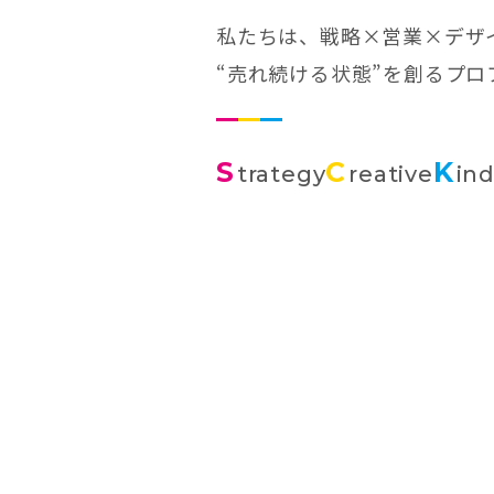
私たちは、戦略×営業×デザ
“売れ続ける状態”を創るプ
S
C
K
trategy
reative
in