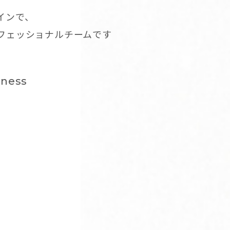
インで、
ロフェッショナルチームです
dness