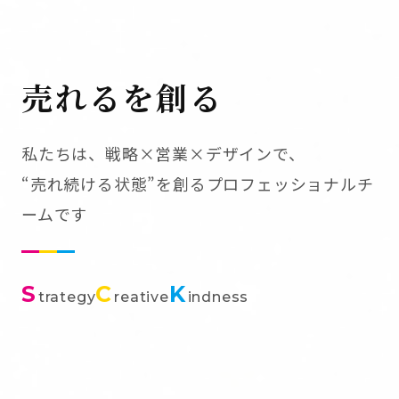
売れるを創る
私たちは、戦略×営業×デザインで、
“売れ続ける状態”を創るプロフェッショナルチ
ームです
S
C
K
trategy
reative
indness