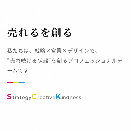
売れるを創る
私たちは、戦略×営業×デザインで、
“売れ続ける状態”を創るプロフェッショナルチ
ームです
S
C
K
trategy
reative
indness